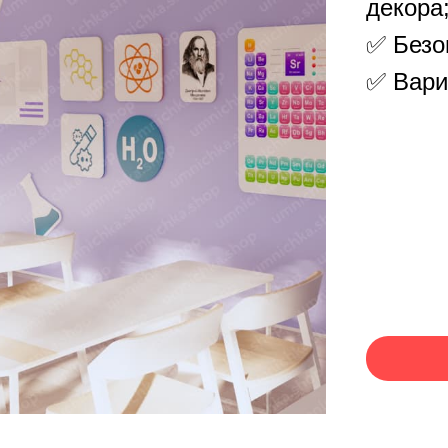
декора
✅ Безо
✅ Вари