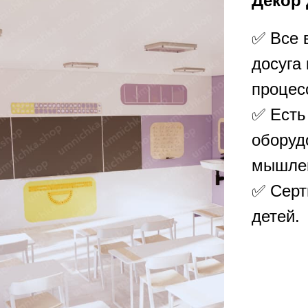
Декор 
✅ Все 
досуга
процес
✅ Есть
оборуд
мышле
✅ Серт
детей.
ПОДРОБНЕЕ О ПРОЕКТЕ