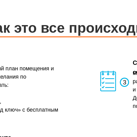
ак это все происход
С
ый план помещения и
о
М
желания по
р
3
ть:
и
Д
,
п
д ключ» с бесплатным