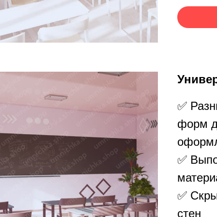
Униве
✅ Разн
форм д
оформл
✅ Выпо
матери
ПОДРОБНЕЕ О ПРОЕКТЕ
✅ Скры
стен